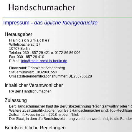
Impressum
- das übliche Kleingedruckte
Herausgeber
H a n d s c h u m a c h e r
Wittelsbacherstr. 17
10707 Berlin
Telefon: 030 - 857 29 421 o. 0172-86 86 006
Fax: 030 - 857 29 410
E-Mail:
info@mein-recht-in-berlin.de
Finanzamt: Finanzamt Schöneberg
Steuernummer: 18/329/01553
Umsatzsteueridentifikationsnummer: DE253766128
Inhaltlicher Verantwortlicher
RA Bert Handschumacher
Zulassung
Bert Handschumacher trägt die Berufsbezeichnung "Rechtsanwältin" oder "R
Weitere Zusatzqualifikationen von Bert Handschumacher sind: Top-Rechts
Zeitschrift Focus im Jahr 2018 mit dem Titel.
Der Staat, in dem die Berufsbezeichnung verliehen worden ist, ist die Bunde
Berufsrechtliche Regelungen