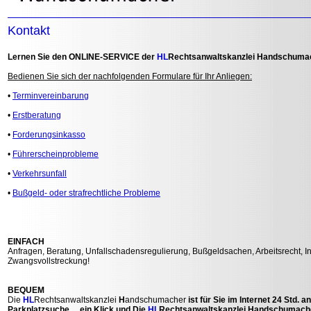
Kontakt
Lernen Sie den ONLINE-SERVICE der
HL
Rechtsanwaltskanzlei
H
andschumac
Bedienen Sie sich der nachfolgenden Formulare für Ihr Anliegen:
•
Terminvereinbarung
•
Erstberatung
•
Forderungsinkasso
•
Führerscheinprobleme
•
Verkehrsunfall
•
Bußgeld- oder strafrechtliche Probleme
EINFACH
Anfragen, Beratung, Unfallschadensregulierung, Bußgeldsachen, Arbeitsrecht, I
Zwangsvollstreckung!
BEQUEM
Die
HL
Rechtsanwaltskanzlei
H
andschumacher
ist für Sie im Internet 24 Std.
Parkplatzsuche ....ein Klick und Die
HL
Rechtsanwaltskanzlei
H
andschumacher 