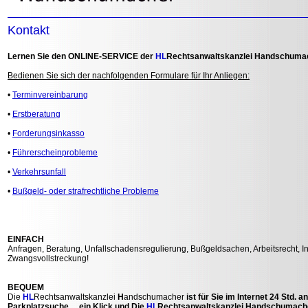
Kontakt
Lernen Sie den ONLINE-SERVICE der
HL
Rechtsanwaltskanzlei
H
andschumac
Bedienen Sie sich der nachfolgenden Formulare für Ihr Anliegen:
•
Terminvereinbarung
•
Erstberatung
•
Forderungsinkasso
•
Führerscheinprobleme
•
Verkehrsunfall
•
Bußgeld- oder strafrechtliche Probleme
EINFACH
Anfragen, Beratung, Unfallschadensregulierung, Bußgeldsachen, Arbeitsrecht, I
Zwangsvollstreckung!
BEQUEM
Die
HL
Rechtsanwaltskanzlei
H
andschumacher
ist für Sie im Internet 24 Std.
Parkplatzsuche ....ein Klick und Die
HL
Rechtsanwaltskanzlei
H
andschumacher 