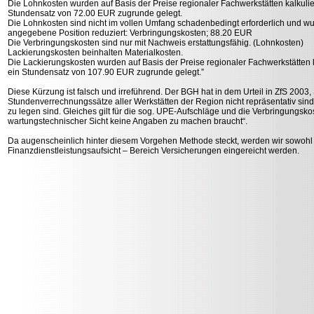
Die Lohnkosten wurden auf Basis der Preise regionaler Fachwerkstätten kalkulie
Stundensatz von 72.00 EUR zugrunde gelegt.
Die Lohnkosten sind nicht im vollen Umfang schadenbedingt erforderlich und w
angegebene Position reduziert: Verbringungskosten; 88.20 EUR
Die Verbringungskosten sind nur mit Nachweis erstattungsfähig. (Lohnkosten)
Lackierungskosten beinhalten Materialkosten.
Die Lackierungskosten wurden auf Basis der Preise regionaler Fachwerkstätten k
ein Stundensatz von 107.90 EUR zugrunde gelegt.”
Diese Kürzung ist falsch und irreführend. Der BGH hat in dem Urteil in ZfS 2003,
Stundenverrechnungssätze aller Werkstätten der Region nicht repräsentativ s
zu legen sind. Gleiches gilt für die sog. UPE-Aufschläge und die Verbringungsko
wartungstechnischer Sicht keine Angaben zu machen braucht“.
Da augenscheinlich hinter diesem Vorgehen Methode steckt, werden wir sowohl
Finanzdienstleistungsaufsicht – Bereich Versicherungen eingereicht werden.